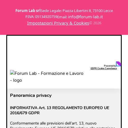
Forum Lab srl
Sede Legale: Piazza Libertini 8, 73100 Lecce
info@forum-lab.it
P.IVA: 05134920759
Email:
Impostazioni Privacy & Cookies
© 2026
Clo
Powered by
GDPR Cookie Compliance
Panoramica privacy
INFORMATIVA Art. 13 REGOLAMENTO EUROPEO UE
2016/679 GDPR
Conformemente alle previsioni dell’art. 13, nuovo