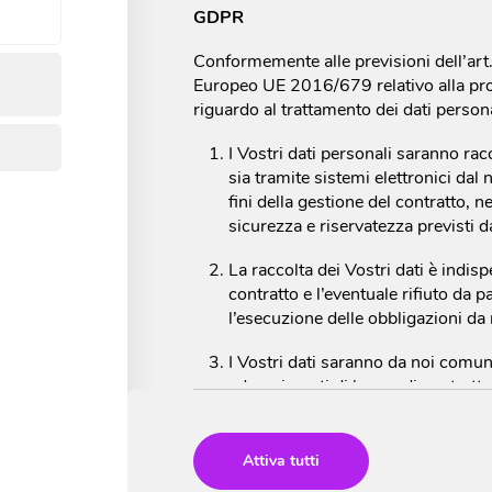
GDPR
Conformemente alle previsioni dell’ar
Europeo UE 2016/679 relativo alla pro
riguardo al trattamento dei dati person
I Vostri dati personali saranno rac
sia tramite sistemi elettronici dal 
fini della gestione del contratto, n
sicurezza e riservatezza previsti d
La raccolta dei Vostri dati è indis
contratto e l’eventuale rifiuto da
l’esecuzione delle obbligazioni da
I Vostri dati saranno da noi comunic
adempimenti di legge, di contratt
a conoscenza i soli nostri incaricat
Il titolare dei trattamento dei dati è
Attiva tutti