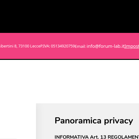
info@forum-lab.it
Impost
ibertini 8, 73100 Lecce
P.IVA: 05134920759
Email:
Panoramica privacy
INFORMATIVA Art. 13 REGOLAMEN