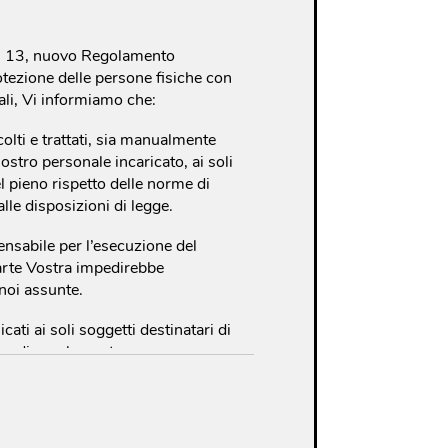
t. 13, nuovo Regolamento
tezione delle persone fisiche con
ali, Vi informiamo che:
colti e trattati, sia manualmente
nostro personale incaricato, ai soli
el pieno rispetto delle norme di
alle disposizioni di legge.
pensabile per l’esecuzione del
 parte Vostra impedirebbe
 noi assunte.
ati ai soli soggetti destinatari di
o o di regolamento e ne verranno
i.
: