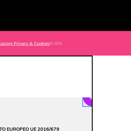
azioni Privacy & Cookies
© 2026
Close GDPR Cookie
TO EUROPEO UE 2016/679